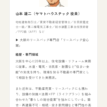
山本 雄二（ヤマトハウステック 役員）
宅地建物取引士／賃貸不動産経営管理士／古民家鑑定
士一級／第二種電気工事士／給水装置工事主任技術者
／FP2級（AFP）など
▶ 大阪のリースバック専門店「リースバック安心
館」
経歴・専門領域
大阪を中心に20年以上、住宅設備・リフォーム実務
に従事。水道・電気・古民家・耐震など"住まい全
般"の知見を持ち、現場を知る不動産の専門家とし
て相談を受けてきた実務派。
また近年は、不動産売買・リースバックにも携わ
り、設備の知識×法務×FP（ライフプラン）を組み
合わせた"暮らしの総合提案"を強みにしている。築
古・再建築不可・相続・空き家問題など専門性の高