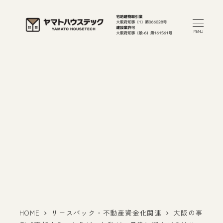
メ
イ
MENU
ン
コ
ン
テ
ン
ツ
へ
移
動
HOME
リースバック・不動産資金化関連
大阪の事