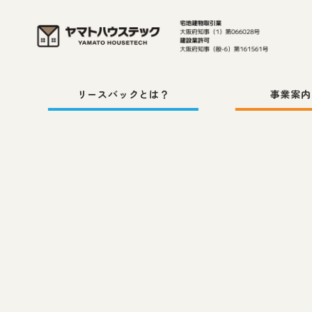
メ
イ
ン
コ
リースバックとは？
事業案内
ン
テ
ン
ツ
へ
移
動