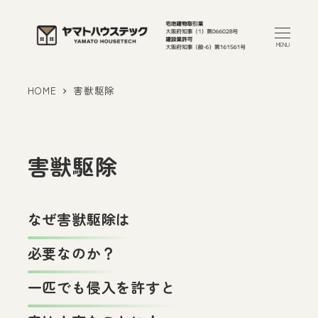
メ
イ
MENU
ン
コ
HOME
害獣駆除
ン
テ
ン
害獣駆除
ツ
へ
移
なぜ害獣駆除は
動
必要なのか？
一匹でも侵入を許すと