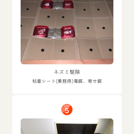
ネズミ駆除
粘着シート(業務用)毒餌、寄せ餌