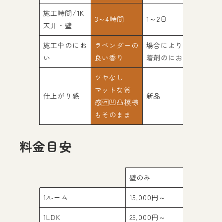
施工時間/1K
3～4時間
1～2日
1～2日
天井・壁
施工中のにお
ラベンダーの
場合により接
塗装特
い
良い香り
着剤のにおい
おい
ツヤなし
塗装感
マットな質
仕上がり感
新品
面的に
感 凹凸模様
テカリ
もそのまま
料金目安
壁のみ
1ルーム
15,000円～
2
1LDK
25,000円～
3