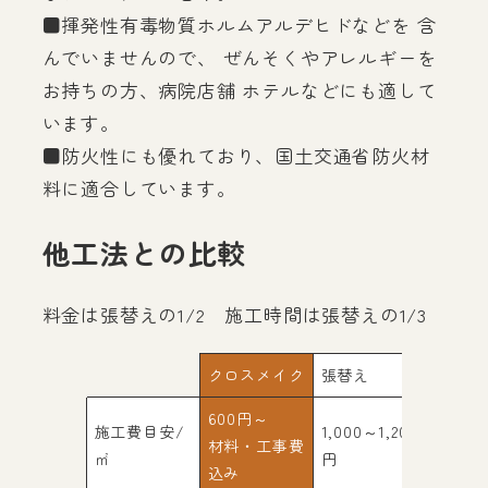
■揮発性有毒物質ホルムアルデヒドなどを 含
んでいませんので、 ぜんそくやアレルギーを
お持ちの方、病院店舗 ホテルなどにも適して
います。
■防火性にも優れており、国土交通省防火材
料に適合しています。
他工法との比較
料金は張替えの1/2 施工時間は張替えの1/3
クロスメイク
張替え
塗装
600円～
施工費目安/
1,000～1,200
800～1
材料・工事費
㎡
円
円
込み