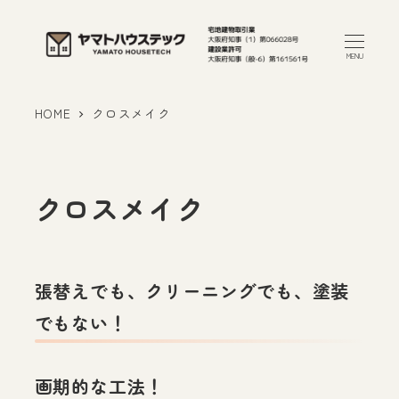
メ
イ
MENU
ン
コ
HOME
クロスメイク
ン
テ
ン
クロスメイク
ツ
へ
移
動
張替えでも、クリーニングでも、塗装
でもない！
画期的な工法！