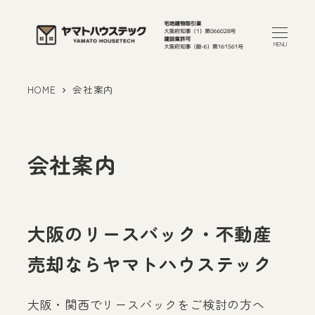
メ
イ
MENU
ン
コ
HOME
会社案内
ン
テ
ン
会社案内
ツ
へ
移
動
大阪のリースバック・不動産
売却ならヤマトハウステック
大阪・関西でリースバックをご検討の方へ