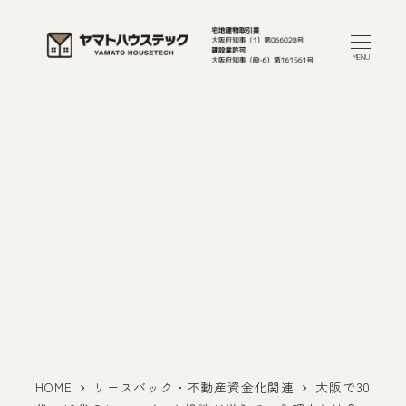
メ
イ
MENU
ン
コ
ン
テ
ン
ツ
へ
移
動
HOME
リースバック・不動産資金化関連
大阪で30