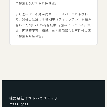
て相談を受けてきた実務派。
また近年は、不動産売買・リースバックにも携わ
り、設備の知識×法務×FP（ライフプラン）を組み
合わせた"暮らしの総合提案"を強みにしている。築
古・再建築不可・相続・空き家問題など専門性の高
い相談も対応可能。
株式会社ヤマトハウステック
〒558-0055