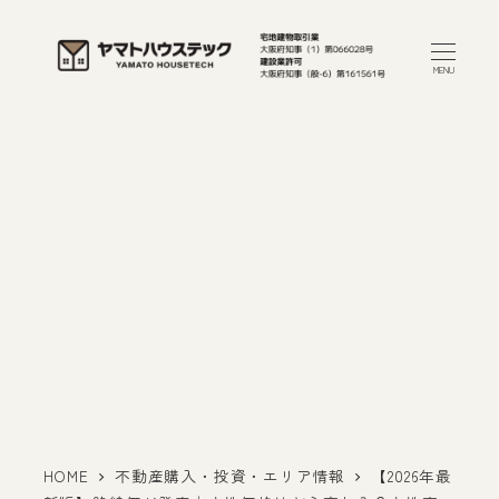
メ
イ
MENU
ン
コ
ン
テ
ン
ツ
へ
移
動
HOME
不動産購入・投資・エリア情報
【2026年最