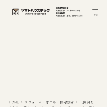
メ
イ
MENU
ン
コ
ン
テ
ン
ツ
へ
移
動
HOME
リフォーム・省エネ・住宅設備
【実例あ