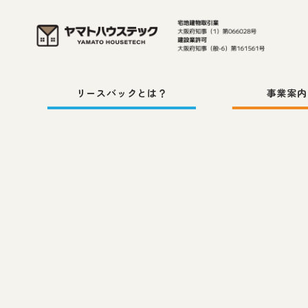
メ
イ
ン
コ
リースバックとは？
事業案内
ン
テ
ン
ツ
へ
移
動