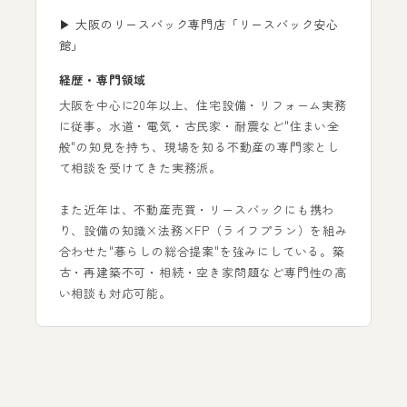
▶ 大阪のリースバック専門店「リースバック安心
館」
経歴・専門領域
大阪を中心に20年以上、住宅設備・リフォーム実務
に従事。水道・電気・古民家・耐震など"住まい全
般"の知見を持ち、現場を知る不動産の専門家とし
て相談を受けてきた実務派。
また近年は、不動産売買・リースバックにも携わ
り、設備の知識×法務×FP（ライフプラン）を組み
合わせた"暮らしの総合提案"を強みにしている。築
古・再建築不可・相続・空き家問題など専門性の高
い相談も対応可能。