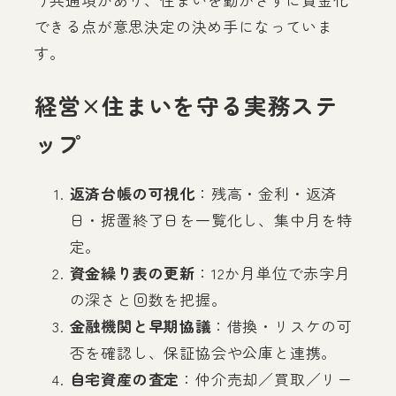
できる点が意思決定の決め手になっていま
す。
経営×住まいを守る実務ステ
ップ
返済台帳の可視化
：残高・金利・返済
日・据置終了日を一覧化し、集中月を特
定。
資金繰り表の更新
：12か月単位で赤字月
の深さと回数を把握。
金融機関と早期協議
：借換・リスケの可
否を確認し、保証協会や公庫と連携。
自宅資産の査定
：仲介売却／買取／リー