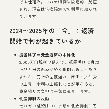
げる仕組み。コロナ特例は段階的に見直
され、現在は借換限定での利用に絞られ
ています。
2024〜2025年の「今」：返済
開始で何が起きているか
据置終了＝元金返済の本格化
3,000万円規模の借入で、据置明けに月20
〜25万円の返済が続く事例も珍しくあり
ません。売上の回復遅れ、原価・人件費
の上昇、金利の上振れなどが重なると、
資金繰りの負担は一気に高まります。
倒産抑制の反動
ゼロゼロ融資はコロナ期の倒産抑制に寄