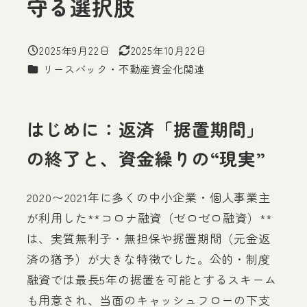
守る選択肢
2025年9月22日
2025年10月22日
投稿日
更新日
カテゴリー
リースバック・不動産資金化関連
はじめに：返済「据置期間」
の終了と、資金繰りの“現実”
2020〜2021年に多くの中小企業・個人事業主
が利用した**コロナ融資（ゼロゼロ融資）**
は、実質無利子・無担保や据置期間（元金返
済の猶予）が大きな特徴でした。公的・制度
融資では最長5年の据置を可能とするスキーム
も用意され、当面のキャッシュフローの下支