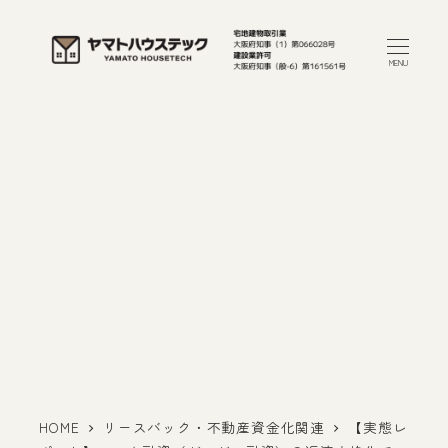
メ
イ
MENU
ン
コ
ン
テ
ン
ツ
へ
移
動
HOME
リースバック・不動産資金化関連
【実態レ