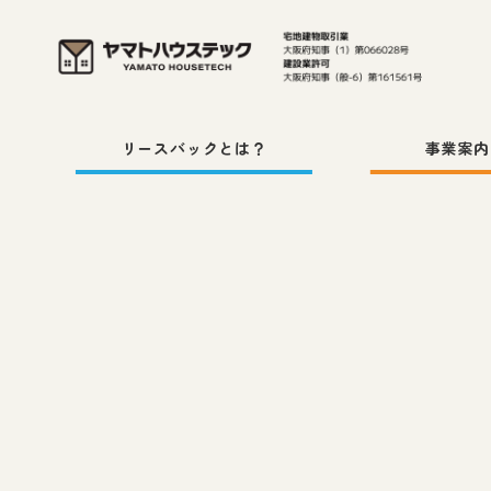
メ
イ
ン
コ
リースバックとは？
事業案内
ン
テ
ン
ツ
へ
移
動