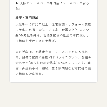
▶ 大阪のリースバック専門店「リースバック安心
館」
経歴・専門領域
大阪を中心に20年以上、住宅設備・リフォーム実務
に従事。水道・電気・古民家・耐震など"住まい全
般"の知見を持ち、現場を知る不動産の専門家とし
て相談を受けてきた実務派。
また近年は、不動産売買・リースバックにも携わ
り、設備の知識×法務×FP（ライフプラン）を組み
合わせた"暮らしの総合提案"を強みにしている。築
古・再建築不可・相続・空き家問題など専門性の高
い相談も対応可能。