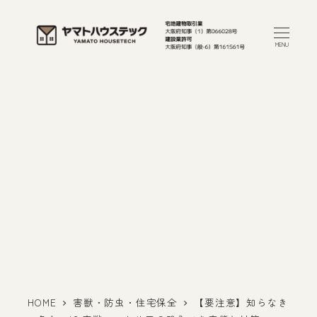
メ
イ
MENU
ン
コ
ン
テ
ン
ツ
へ
移
動
HOME
害獣・防虫・住宅保全
【要注意】知らなき