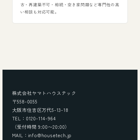
古・再建築不可・相続・空き家問題など専門性の高
い相談も対応可能。
株式会社ヤマトハウステック
〒558-0055
大阪市住吉区万代5-13-18
TEL：0120-114-964
（受付時間 9:00〜20:00）
MAIL：info@housetech.jp