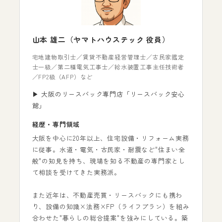
山本 雄二（ヤマトハウステック 役員）
宅地建物取引士／賃貸不動産経営管理士／古民家鑑定
士一級／第二種電気工事士／給水装置工事主任技術者
／FP2級（AFP）など
▶ 大阪のリースバック専門店「リースバック安心
館」
経歴・専門領域
大阪を中心に20年以上、住宅設備・リフォーム実務
に従事。水道・電気・古民家・耐震など"住まい全
般"の知見を持ち、現場を知る不動産の専門家とし
て相談を受けてきた実務派。
また近年は、不動産売買・リースバックにも携わ
り、設備の知識×法務×FP（ライフプラン）を組み
合わせた"暮らしの総合提案"を強みにしている。築