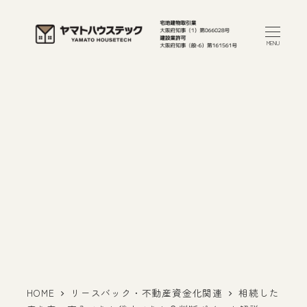
メ
イ
MENU
ン
コ
ン
テ
ン
ツ
へ
移
動
HOME
リースバック・不動産資金化関連
相続した