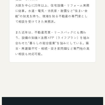
大阪を中心に20年以上、住宅設備・リフォーム実務
に従事。水道・電気・古民家・耐震など"住まい全
般"の知見を持ち、現場を知る不動産の専門家とし
て相談を受けてきた実務派。
また近年は、不動産売買・リースバックにも携わ
り、設備の知識×法務×FP（ライフプラン）を組み
合わせた"暮らしの総合提案"を強みにしている。築
古・再建築不可・相続・空き家問題など専門性の高
い相談も対応可能。