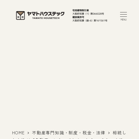
メ
イ
MENU
ン
コ
ン
テ
ン
ツ
へ
移
動
HOME
不動産専門知識・制度・税金・法律
相続し