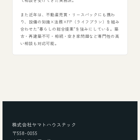
て相談を受けてきた実務派。
また近年は、不動産売買・リースバックにも携わ
り、設備の知識×法務×FP（ライフプラン）を組み
合わせた"暮らしの総合提案"を強みにしている。築
古・再建築不可・相続・空き家問題など専門性の高
い相談も対応可能。
株式会社ヤマトハウステック
〒558-0055