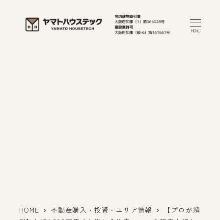
メ
イ
MENU
ン
コ
ン
テ
ン
ツ
へ
移
動
HOME
不動産購入・投資・エリア情報
【プロが解