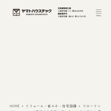
メ
イ
MENU
ン
コ
ン
テ
ン
ツ
へ
移
動
HOME
リフォーム・省エネ・住宅設備
フローリン