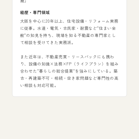
館」
経歴・専門領域
大阪を中心に20年以上、住宅設備・リフォーム実務
に従事。水道・電気・古民家・耐震など"住まい全
般"の知見を持ち、現場を知る不動産の専門家とし
て相談を受けてきた実務派。
また近年は、不動産売買・リースバックにも携わ
り、設備の知識×法務×FP（ライフプラン）を組み
合わせた"暮らしの総合提案"を強みにしている。築
古・再建築不可・相続・空き家問題など専門性の高
い相談も対応可能。