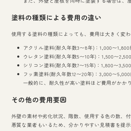
また、外壁と屋根を同時に塗装する場合は、屋
塗料の種類による費用の違い
使用する塗料の種類によっても、費用は大きく変わ
アクリル塗料(耐久年数3〜8年)：1,000〜1,80
ウレタン塗料(耐久年数5〜10年)：1,500〜2,50
シリコン塗料(耐久年数7〜15年)：1,800〜3,50
フッ素塗料(耐久年数12〜20年)：3,000〜5,00
一般的に、耐久性が高い塗料ほど費用がかか
その他の費用要因
外壁の素材や劣化状況、階数、使用する色の数、付
悪質な業者もいるため、分かりやすい見積書を提示