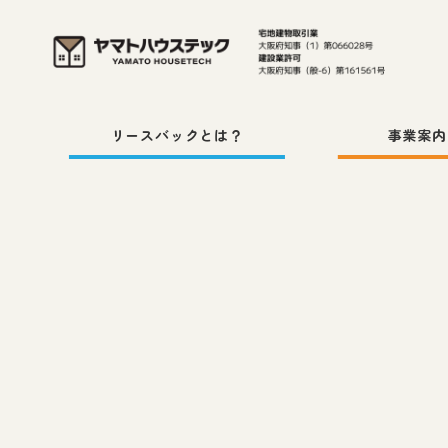
メ
イ
ン
コ
リースバックとは？
事業案内
ン
テ
ン
ツ
へ
移
動