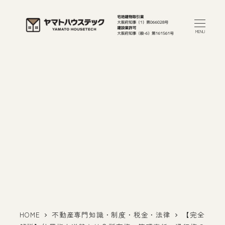
メ
イ
MENU
ン
コ
ン
テ
ン
ツ
へ
移
動
HOME
不動産専門知識・制度・税金・法律
【完全