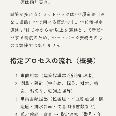
否は個別審査。
誤解が多い点：セットバックは**2項道路（み
なし道路）**で用いる概念です。**位置指定
道路は“はじめから4m以上を道路として新設”
**する制度のため、セットバック義務そのも
のは前提ではありません。
指定プロセスの流れ（概要）
事前相談（建築指導課/道路管理者）
測量・設計（中心線、幅員、排水、構
造、隅切り、転回広場等）
申請書類提出（位置図・平立断面図・構
造図・排水計画・同意関係書類など）
現地確認・審査 → 指定通知（番号・年