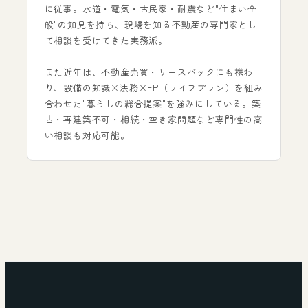
に従事。水道・電気・古民家・耐震など"住まい全
般"の知見を持ち、現場を知る不動産の専門家とし
て相談を受けてきた実務派。
また近年は、不動産売買・リースバックにも携わ
り、設備の知識×法務×FP（ライフプラン）を組み
合わせた"暮らしの総合提案"を強みにしている。築
古・再建築不可・相続・空き家問題など専門性の高
い相談も対応可能。