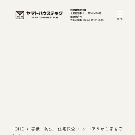
メ
イ
MENU
ン
コ
ン
テ
ン
ツ
へ
移
動
HOME
害獣・防虫・住宅保全
シロアリから家を守