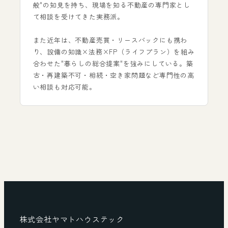
般"の知見を持ち、現場を知る不動産の専門家とし
て相談を受けてきた実務派。
また近年は、不動産売買・リースバックにも携わ
り、設備の知識×法務×FP（ライフプラン）を組み
合わせた"暮らしの総合提案"を強みにしている。築
古・再建築不可・相続・空き家問題など専門性の高
い相談も対応可能。
株式会社ヤマトハウステック